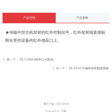
产品详情
产品参数
★传输中控主机发射的红外控制信号，红外发射端直接贴
附在受控设备的红外感应口上。
前一个：
ZK-COM8 8路串口分配器.
ꄴ
后一个：
ZK-FP4.8 可编辑场景触摸面板.
ꄲ
粤ICP备17085596号
Powered by 万网