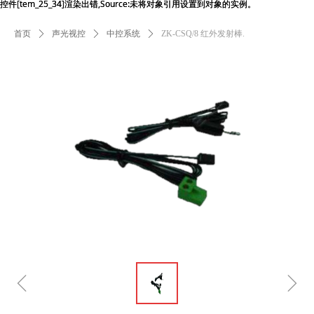
控件[tem_25_34]渲染出错,Source:未将对象引用设置到对象的实例。
控件[tem_25_34]渲染出错,Source:未将对象引用设置到对象的实例。
首页
ꄲ
声光视控
ꄲ
中控系统
ꄲ
ZK-CSQ/8 红外发射棒.
ꁆ
ꁇ