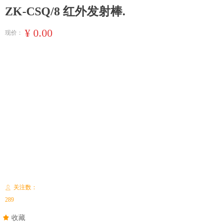
ZK-CSQ/8 红外发射棒.
¥
0.00
现价：
关注数：
ꄑ
289
끄
收藏