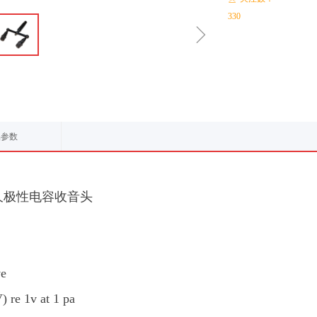
330
ꁇ
品参数
久极性电容收音头
e
e 1v at 1 pa