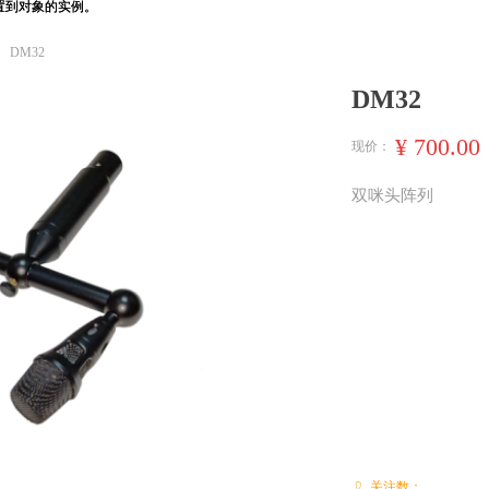
用设置到对象的实例。
用设置到对象的实例。
DM32
DM32
¥
700.00
现价：
双咪头阵列
关注数：
ꄑ