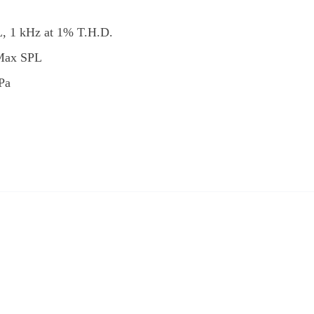
kHz at 1% T.H.D.
Max SPL
Pa