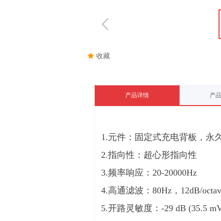
ꁆ
끄
收藏
产品详情
产
1.元件：固定式充电背板，永
2.指向性：超心形指向性
3.频率响应：20-20000Hz
4.高通滤波：80Hz，12dB/octav
5.开路灵敏度：-29 dB (35.5 mV) r