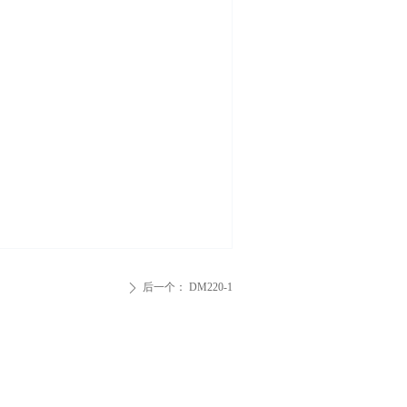
后一个：
DM220-1
ꄲ